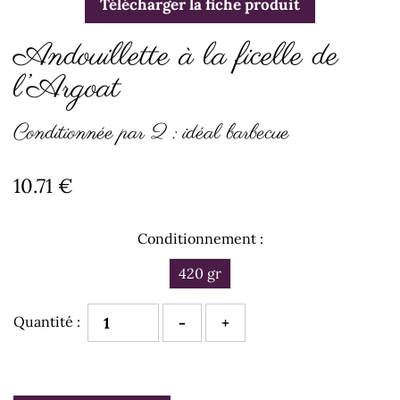
Télécharger la fiche produit
Andouillette à la ficelle de
l’Argoat
Conditionnée par 2 : idéal barbecue
10.71 €
Conditionnement :
420 gr
Quantité :
-
+