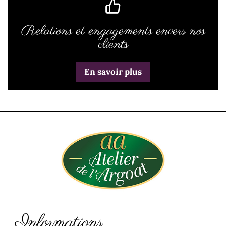
Relations et engagements envers nos
clients
En savoir plus
Informations