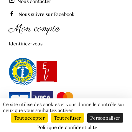
Nous contacter
Nous suivre sur Facebook
Mon compte
Identifiez-vous
Ce site utilise des cookies et vous donne le contrôle sur
ceux que vous souhaitez activer
2026 © Atelier de l’Argoat - Conception et réalisation
Tout accepter
Tout refuser
Personnaliser
:
Agence Impulsion
Politique de confidentialité